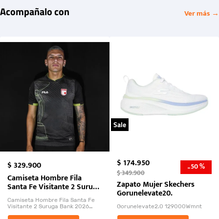
Acompañalo con
Ver más →
Sale
$
174
.
950
$
329
.
900
50 %
-
$
349
.
900
Camiseta Hombre Fila
Zapato Mujer Skechers
Santa Fe Visitante 2 Suruga
Gorunelevate20.
Bank 2026
Camiseta Hombre Fila Santa Fe
Visitante 2 Suruga Bank 2026
Gorunelevate2.0 129000Wmnt
26009-03
El Rugido del Sol Naciente: