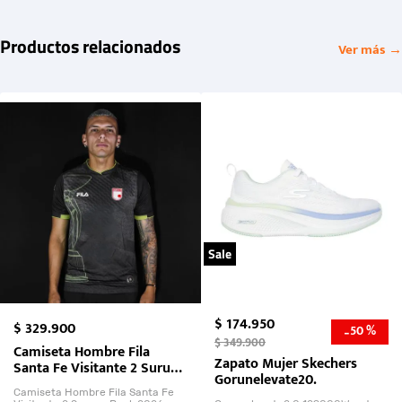
Productos relacionados
Ver más →
Sale
$
174
.
950
$
329
.
900
50 %
-
$
349
.
900
Camiseta Hombre Fila
Zapato Mujer Skechers
Santa Fe Visitante 2 Suruga
Gorunelevate20.
Bank 2026
Camiseta Hombre Fila Santa Fe