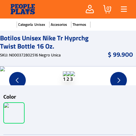
0
Unisex
Accesorios
Thermos
Botilos Unisex Nike Tr Hyprchg
Twist Bottle 16 Oz.
$
99
.
900
SKU
:
N000372802516 Negro Unica
Color