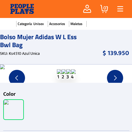
0
Unisex
Accesorios
Maletas
Bolso Mujer Adidas W L Ess
Bwl Bag
$
139
.
950
SKU
:
Ks4510 Azul Unica
Color