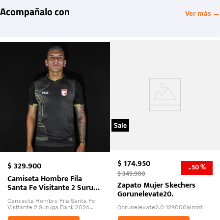
Acompañalo con
Ver más →
Sale
$
174
.
950
$
329
.
900
50 %
-
$
349
.
900
Camiseta Hombre Fila
Zapato Mujer Skechers
Santa Fe Visitante 2 Suruga
Gorunelevate20.
Bank 2026
Camiseta Hombre Fila Santa Fe
Visitante 2 Suruga Bank 2026
Gorunelevate2.0 129000Wmnt
26009-03
El Rugido del Sol Naciente: