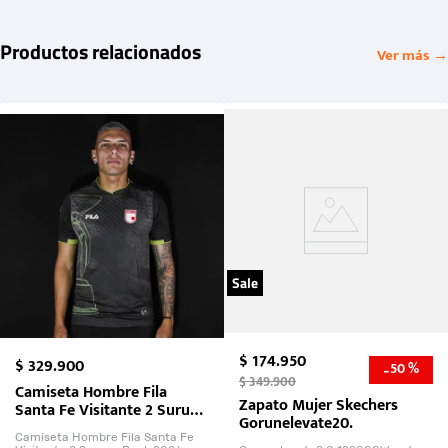
Productos relacionados
Ver más →
Sale
$
174
.
950
$
329
.
900
50 %
-
$
349
.
900
Camiseta Hombre Fila
Zapato Mujer Skechers
Santa Fe Visitante 2 Suruga
Gorunelevate20.
Bank 2026
Camiseta Hombre Fila Santa Fe