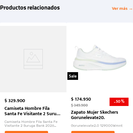
Productos relacionados
Ver más →
Sale
$
174
.
950
$
329
.
900
50 %
-
$
349
.
900
Camiseta Hombre Fila
Zapato Mujer Skechers
Santa Fe Visitante 2 Suruga
Gorunelevate20.
Bank 2026
Camiseta Hombre Fila Santa Fe
Visitante 2 Suruga Bank 2026
Gorunelevate2.0 129000Wmnt
26009-03