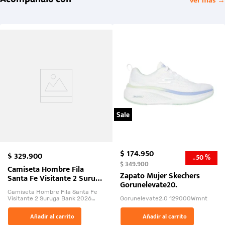
Ver más →
Sale
$
174
.
950
$
329
.
900
50 %
-
$
349
.
900
Camiseta Hombre Fila
Zapato Mujer Skechers
Santa Fe Visitante 2 Suruga
Gorunelevate20.
Bank 2026
Camiseta Hombre Fila Santa Fe
Visitante 2 Suruga Bank 2026
Gorunelevate2.0 129000Wmnt
26009-03
El Rugido del Sol Naciente:
Añadir al carrito
Añadir al carrito
“Primeros para la Et...