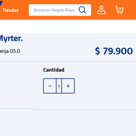
Busca en People Plays
0
Tiendas
Santa Fe
Myrter.
$
79
.
900
Guayos
nja 05.0
Tenis
Cantidad
Reebok Fashion
－
＋