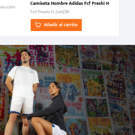
Camiseta Hombre Adidas Fcf Preshi H
elección
Fcf Preshi H Jz6238
ones para
Añadir al carrito