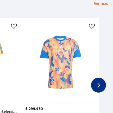
Ver más →
$
299
.
950
 Selección Colombia FCF 2026.