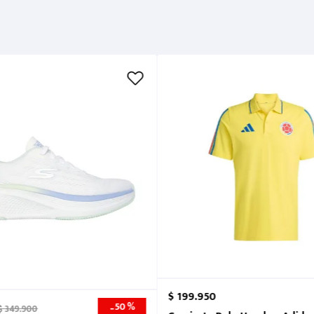
$
199
.
950
50 %
-
$
349
.
900