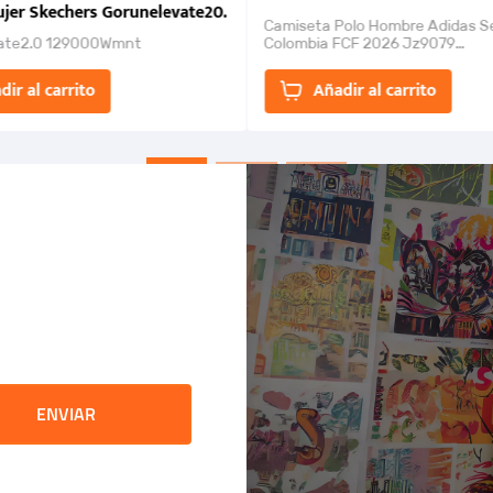
jer Skechers Gorunelevate20.
Camiseta Polo Hombre Adidas S
ate2.0 129000Wmnt
Colombia FCF 2026 Jz9079
Camiseta polo con cierre de bot
un estilo de...
dir al carrito
Añadir al carrito
ENVIAR