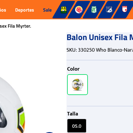
ños
Deportes
Sale
sex Fila Myrter.
Balon Unisex Fila 
SKU
:
330250 Who Blanco-Nara
Color
Talla
05.0