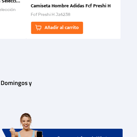
 Selección Colombia FCF 2026.
Camiseta Hombre Adidas Fcf Preshi H
elección
Fcf Preshi H Jz6238
ones para
Añadir al carrito
| Domingos y