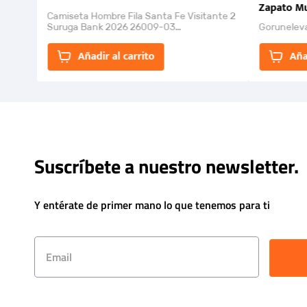
Zapato Mu
Camiseta Hombre Fila Santa Fe Visitante 2
Suruga Bank 2026 26009-03
Gorunelev
El Rugido del Sol Naciente: “Primeros para
la Et...
Añadir al carrito
Aña
Suscríbete a nuestro newsletter.
Y entérate de primer mano lo que tenemos para ti