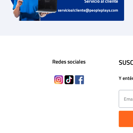
Servicio al cliente
servicioalcliente@peopleplays.com
SUSC
Redes sociales
Y enté