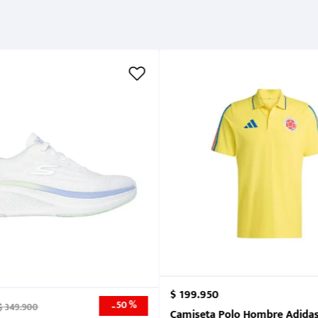
Métodos de pago
Cuidados
$
199
.
950
50 %
-
$
349
.
900
nk 2026
Camiseta Polo Hombre Adidas