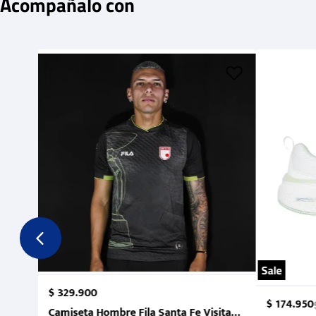
Acompañalo con
Sale
$
329
.
900
$
174
.
950
Camiseta Hombre Fila Santa Fe Visitante 2 Suruga Ba