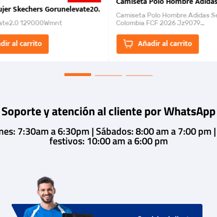
nk 2026
Camiseta Polo Hombre Adidas
jer Skechers Gorunelevate20.
Camiseta Polo Hombre Adidas S
ate2.0 129000Wmnt
Colombia FCF 2026 Jz9079
Camiseta polo con cierre de bot
un estilo de...
dir al carrito
Añadir al carrito
Soporte y atención al cliente por WhatsApp
rnes: 7:30am a 6:30pm | Sábados: 8:00 am a 7:00 pm 
festivos: 10:00 am a 6:00 pm