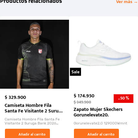
Productos relacionados
Ver más →
Sale
$
174
.
950
$
329
.
900
50 %
-
$
349
.
900
Camiseta Hombre Fila
Zapato Mujer Skechers
Santa Fe Visitante 2 Suruga
Gorunelevate20.
Bank 2026
Camiseta Hombre Fila Santa Fe
Visitante 2 Suruga Bank 2026
Gorunelevate2.0 129000Wmnt
26009-03
El Rugido del Sol Naciente:
Añadir al carrito
Añadir al carrito
“Primeros para la Et...