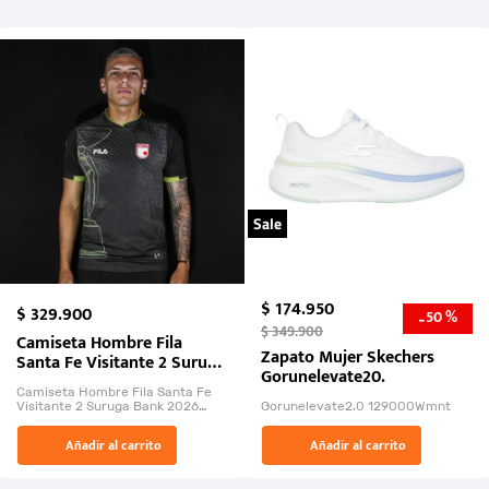
Sale
$
174
.
950
$
329
.
900
50 %
-
$
349
.
900
Camiseta Hombre Fila
Zapato Mujer Skechers
Santa Fe Visitante 2 Suruga
Gorunelevate20.
Bank 2026
Camiseta Hombre Fila Santa Fe
Visitante 2 Suruga Bank 2026
Gorunelevate2.0 129000Wmnt
26009-03
El Rugido del Sol Naciente:
Añadir al carrito
Añadir al carrito
“Primeros para la Et...