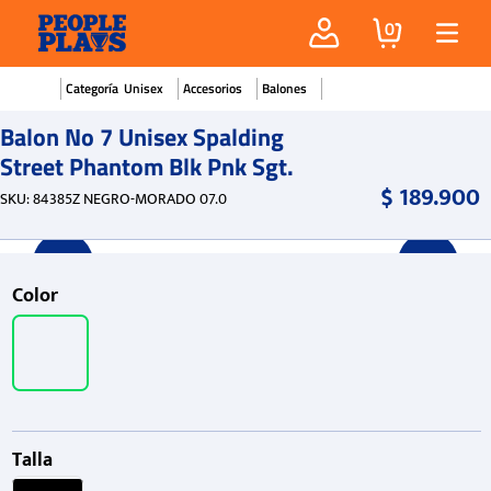
0
Unisex
Accesorios
Balones
Balon No 7 Unisex Spalding
Street Phantom Blk Pnk Sgt.
$
189
.
900
SKU
:
84385Z NEGRO-MORADO 07.0
Color
Talla