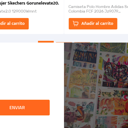
jer Skechers Gorunelevate20.
Camiseta Polo Hombre Adidas S
ate2.0 129000Wmnt
Colombia FCF 2026 Jz9079
Camiseta polo con cierre de bot
un estilo de...
dir al carrito
Añadir al carrito
ENVIAR