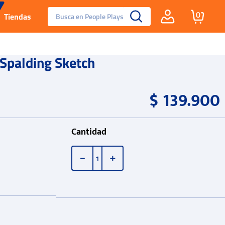
Busca en People Plays
0
Tiendas
Santa Fe
 Spalding Sketch
Guayos
$
139
.
900
Tenis
Cantidad
Reebok Fashion
－
＋