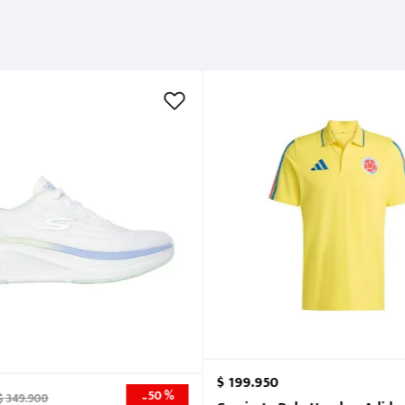
$
199
.
950
50 %
-
$
349
.
900