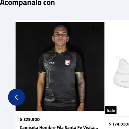
Acompañalo con
Sale
$
329
.
900
$
174
.
950
Camiseta Hombre Fila Santa Fe Visitante 2 Suruga Ba