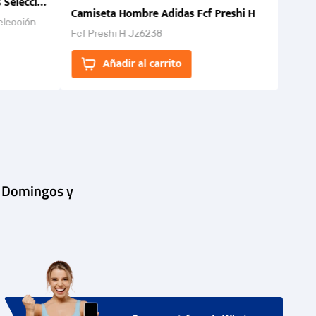
 Selección Colombia FCF 2026.
Camiseta Hombre Adidas Fcf Preshi H
elección
Fcf Preshi H Jz6238
ones para
Añadir al carrito
| Domingos y