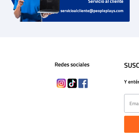
Servicio al cliente
servicioalcliente@peopleplays.com
SUSC
Redes sociales
Y enté