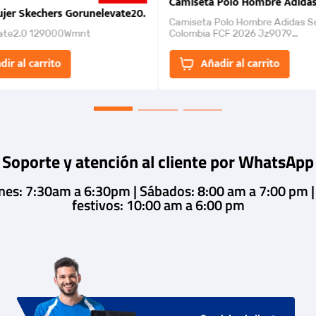
nk 2026
Camiseta Polo Hombre Adidas
jer Skechers Gorunelevate20.
Camiseta Polo Hombre Adidas S
ate2.0 129000Wmnt
Colombia FCF 2026 Jz9079
Camiseta polo con cierre de bot
un estilo de...
dir al carrito
Añadir al carrito
Soporte y atención al cliente por WhatsApp
rnes: 7:30am a 6:30pm | Sábados: 8:00 am a 7:00 pm 
festivos: 10:00 am a 6:00 pm