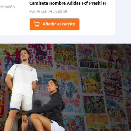
Camiseta Hombre Adidas Fcf Preshi H
elección
Fcf Preshi H Jz6238
ones para
Añadir al carrito