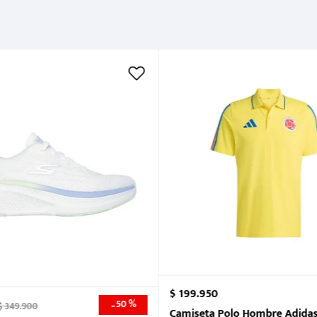
Métodos de pago
Cuidados
$
199
.
950
50 %
-
$
349
.
900
nk 2026
Camiseta Polo Hombre Adidas