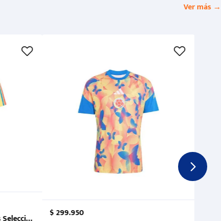
Ver más →
$
299
.
950
 Selección Colombia FCF 2026.