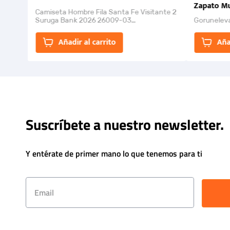
Zapato Mu
Camiseta Hombre Fila Santa Fe Visitante 2
Suruga Bank 2026 26009-03
Gorunelev
El Rugido del Sol Naciente: “Primeros para
la Et...
Añadir al carrito
Aña
Suscríbete a nuestro newsletter.
Y entérate de primer mano lo que tenemos para ti