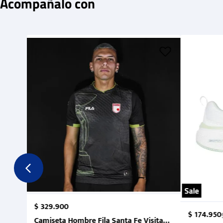
Acompañalo con
Sale
$
329
.
900
$
174
.
950
Camiseta Hombre Fila Santa Fe Visitante 2 Suruga Ba