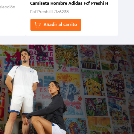
Camiseta Hombre Adidas Fcf Preshi H
elección
Fcf Preshi H Jz6238
ones para
Añadir al carrito