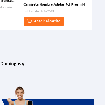
 Selección Colombia FCF 2026.
Camiseta Hombre Adidas Fcf Preshi H
elección
Fcf Preshi H Jz6238
ones para
Añadir al carrito
| Domingos y