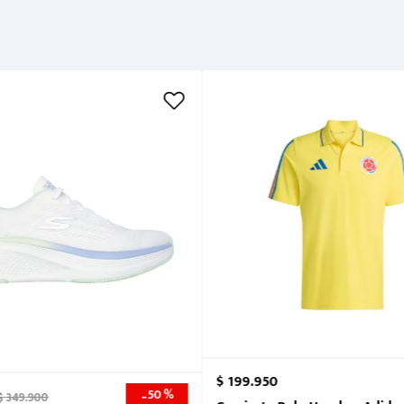
$
199
.
950
50 %
-
$
349
.
900