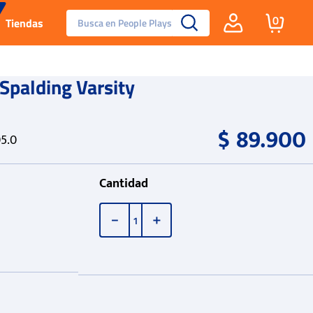
Busca en People Plays
0
Tiendas
Santa Fe
Spalding Varsity
Guayos
$
89
.
900
5.0
Tenis
Cantidad
Reebok Fashion
－
＋