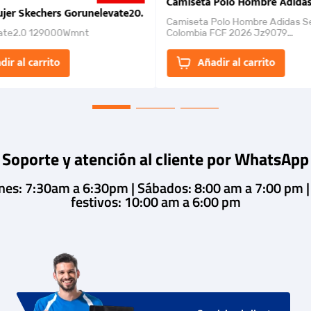
nk 2026
Camiseta Polo Hombre Adidas
jer Skechers Gorunelevate20.
Camiseta Polo Hombre Adidas S
ate2.0 129000Wmnt
Colombia FCF 2026 Jz9079
Camiseta polo con cierre de bot
un estilo de...
dir al carrito
Añadir al carrito
Soporte y atención al cliente por WhatsApp
rnes: 7:30am a 6:30pm | Sábados: 8:00 am a 7:00 pm 
festivos: 10:00 am a 6:00 pm