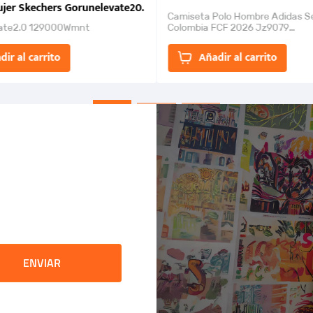
jer Skechers Gorunelevate20.
Camiseta Polo Hombre Adidas S
ate2.0 129000Wmnt
Colombia FCF 2026 Jz9079
Camiseta polo con cierre de bot
un estilo de...
dir al carrito
Añadir al carrito
ENVIAR