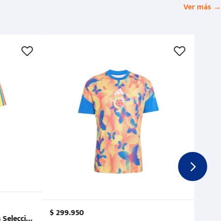
Ver más →
$
299
.
950
 Selección Colombia FCF 2026.