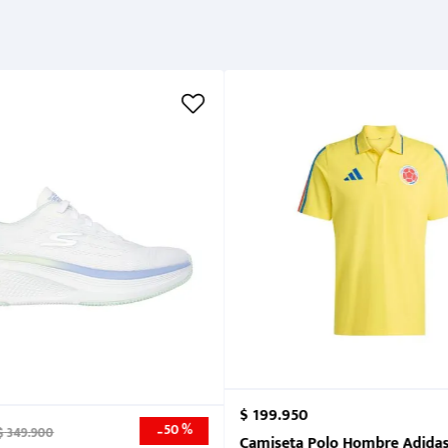
Métodos de pago
Cuidados
$
199
.
950
50 %
-
$
349
.
900
nk 2026
Camiseta Polo Hombre Adidas