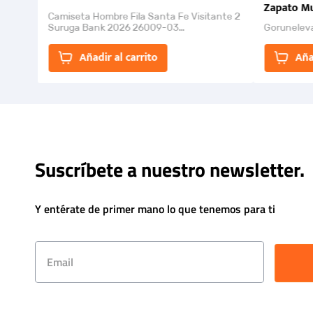
Zapato Mu
Camiseta Hombre Fila Santa Fe Visitante 2
Suruga Bank 2026 26009-03
Gorunelev
El Rugido del Sol Naciente: “Primeros para
la Et...
Añadir al carrito
Aña
Suscríbete a nuestro newsletter.
Y entérate de primer mano lo que tenemos para ti