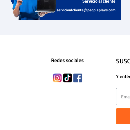
Servicio al cliente
servicioalcliente@peopleplays.com
SUSC
Redes sociales
Y enté