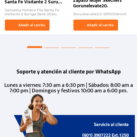
Zapato Mujer Skechers
Santa Fe Visitante 2 Suruga
Gorunelevate20.
Bank 2026
Camiseta Hombre Fila Santa Fe
Visitante 2 Suruga Bank 2026
Gorunelevate2.0 129000Wmnt
26009-03
El Rugido del Sol Naciente:
Añadir al carrito
Añadir al carrito
“Primeros para la Et...
Soporte y atención al cliente por WhatsApp
Lunes a viernes: 7:30 am a 6:30 pm | Sábados: 8:00 am a
7:00 pm | Domingos y festivos 10:00 am a 6:00 pm.
Servicio al cliente
(601) 3907222 Ext.1250