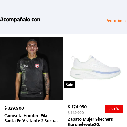
Acompañalo con
Ver más →
Sale
$
174
.
950
$
329
.
900
50 %
-
$
349
.
900
Camiseta Hombre Fila
Zapato Mujer Skechers
Santa Fe Visitante 2 Suruga
Gorunelevate20.
Bank 2026