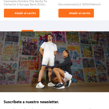
Camiseta Hombre Fila Santa Fe
Visitante 2 Suruga Bank 2026
Gorunelevate2.0 129000Wmnt
26009-03
El Rugido del Sol Naciente:
Añadir al carrito
Añadir al carrito
“Primeros para la Et...
Suscríbete a nuestro newsletter.