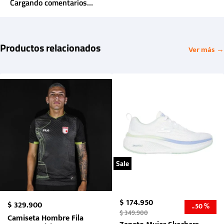
Cargando comentarios…
Productos relacionados
Ver más →
Sale
$
174
.
950
$
329
.
900
50 %
-
$
349
.
900
Camiseta Hombre Fila