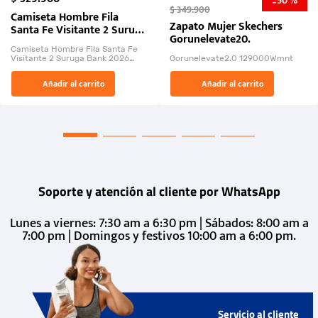
50 %
-
$
349
.
900
Camiseta Hombre Fila
Zapato Mujer Skechers
Santa Fe Visitante 2 Suruga
Gorunelevate20.
Bank 2026
Camiseta Hombre Fila Santa Fe
Visitante 2 Suruga Bank 2026
Gorunelevate2.0 129000Wmnt
26009-03
El Rugido del Sol Naciente:
Añadir al carrito
Añadir al carrito
“Primeros para la Et...
Soporte y atención al cliente por WhatsApp
Lunes a viernes: 7:30 am a 6:30 pm | Sábados: 8:00 am a
7:00 pm | Domingos y festivos 10:00 am a 6:00 pm.
Servicio al cliente