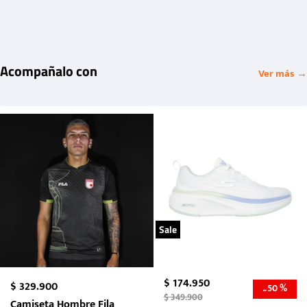
Acompañalo con
Ver más →
Sale
$
174
.
950
$
329
.
900
50 %
-
$
349
.
900
Camiseta Hombre Fila