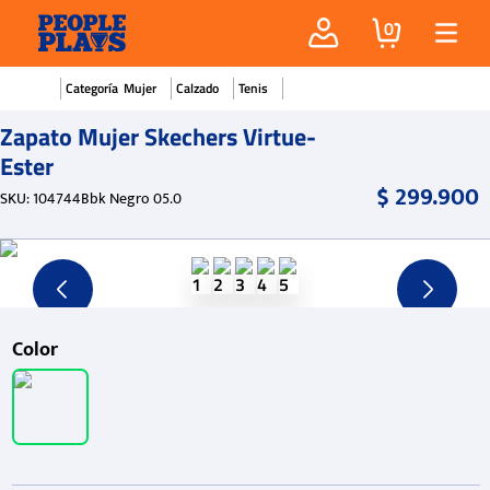
0
Mujer
Calzado
Tenis
Zapato Mujer Skechers Virtue-
Ester
$
299
.
900
SKU
:
104744Bbk Negro 05.0
Color