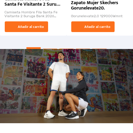
Zapato Mujer Skechers
Santa Fe Visitante 2 Suruga
Gorunelevate20.
Bank 2026
Camiseta Hombre Fila Santa Fe
Visitante 2 Suruga Bank 2026
Gorunelevate2.0 129000Wmnt
26009-03
El Rugido del Sol Naciente:
Añadir al carrito
Añadir al carrito
“Primeros para la Et...