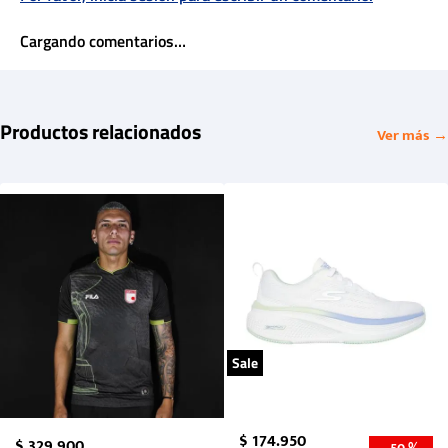
Cargando comentarios…
Productos relacionados
Ver más →
Sale
$
174
.
950
$
329
.
900