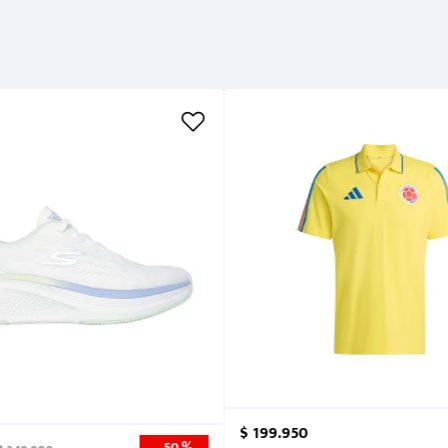
Métodos de pago
Cuidados
$
199
.
950
50 %