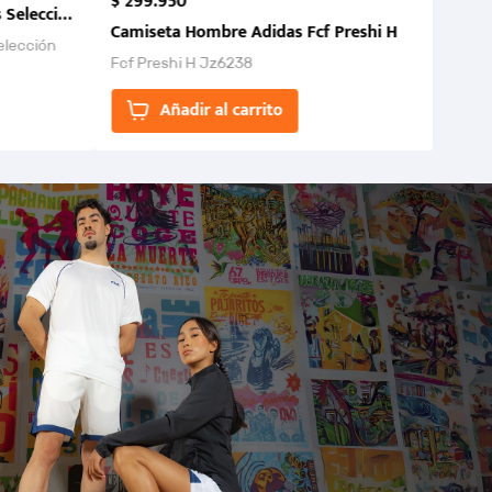
$
299
.
950
 Selección Colombia FCF 2026.
Camiseta Hombre Adidas Fcf Preshi H
elección
Fcf Preshi H Jz6238
ones para
Añadir al carrito