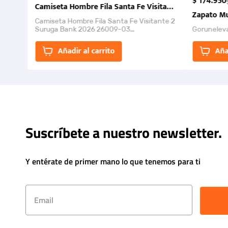
$
174
.
950
Camiseta Hombre Fila Santa Fe Visitante 2 Suruga Ba
Zapato Mu
Camiseta Hombre Fila Santa Fe Visitante 2
Suruga Bank 2026 26009-03
Gorunelev
El Rugido del Sol Naciente: “Primeros para
la Et...
Añadir al carrito
Aña
Suscríbete a nuestro newsletter.
Y entérate de primer mano lo que tenemos para ti