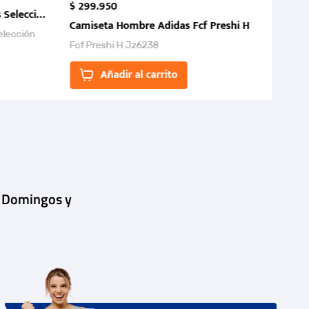
$
299
.
950
 Selección Colombia FCF 2026.
Camiseta Hombre Adidas Fcf Preshi H
elección
Fcf Preshi H Jz6238
ones para
Añadir al carrito
| Domingos y