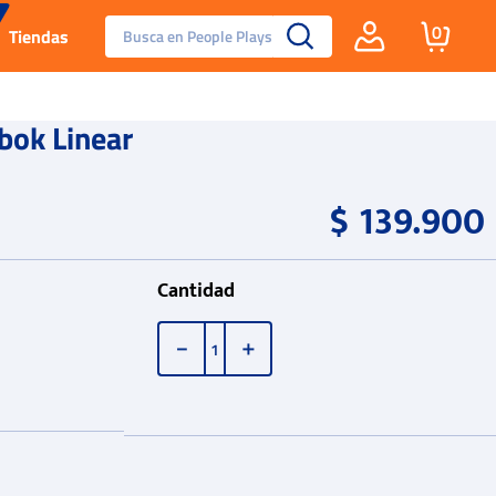
Busca en People Plays
0
Tiendas
Santa Fe
bok Linear
Guayos
$
139
.
900
Tenis
Cantidad
Reebok Fashion
－
＋