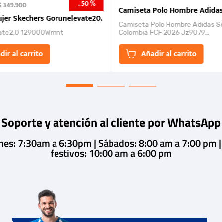
50 %
-
$
349
.
900
nk 2026
Camiseta Polo Hombre Adidas
jer Skechers Gorunelevate20.
Camiseta Polo Hombre Adidas S
ate2.0 129000Wmnt
Colombia FCF 2026 Jz9079
Camiseta polo con cierre de bot
un estilo de...
dir al carrito
Añadir al carrito
Soporte y atención al cliente por WhatsApp
rnes: 7:30am a 6:30pm | Sábados: 8:00 am a 7:00 pm 
festivos: 10:00 am a 6:00 pm