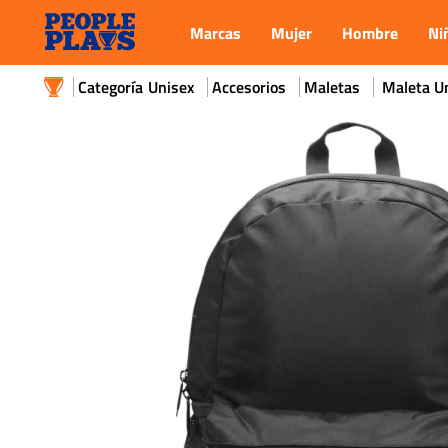
Marcas
Mujer
Hombre
Ni
Unisex
Accesorios
Maletas
Maleta U