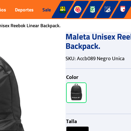
ños
Deportes
Sale
nisex Reebok Linear Backpack.
Maleta Unisex Ree
Backpack.
SKU
:
Accb089 Negro Unica
Color
Talla