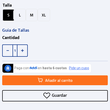
Talla
S
L
M
XL
Guia de Tallas
Cantidad
－
＋
Añadir al carrito