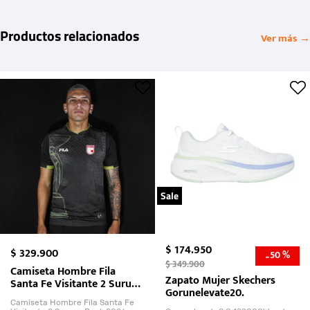
Productos relacionados
Ver más →
Sale
$
174
.
950
$
329
.
900
50 %
-
$
349
.
900
Camiseta Hombre Fila
Zapato Mujer Skechers
Santa Fe Visitante 2 Suruga
Gorunelevate20.
Bank 2026
Camiseta Hombre Fila Santa Fe