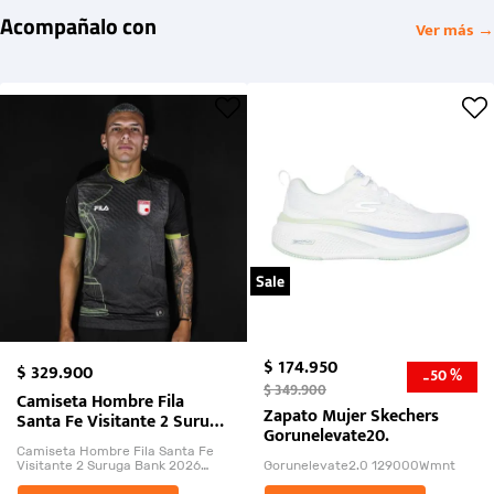
Acompañalo con
Ver más →
Sale
$
174
.
950
$
329
.
900
50 %
-
$
349
.
900
Camiseta Hombre Fila
Zapato Mujer Skechers
Santa Fe Visitante 2 Suruga
Gorunelevate20.
Bank 2026
Camiseta Hombre Fila Santa Fe
Visitante 2 Suruga Bank 2026
Gorunelevate2.0 129000Wmnt
26009-03
El Rugido del Sol Naciente: