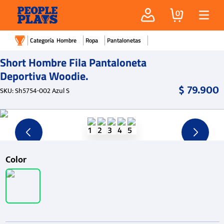
0
Hombre
Ropa
Pantalonetas
Short Hombre Fila Pantaloneta
Deportiva Woodie.
$
79
.
900
SKU
:
Sh5754-002 Azul S
Color