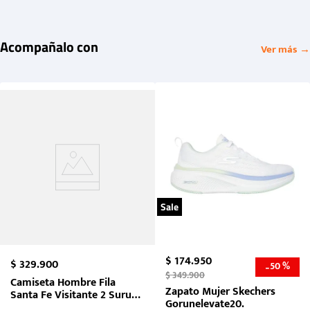
Acompañalo con
Ver más →
Sale
$
174
.
950
$
329
.
900
50 %
-
$
349
.
900
Camiseta Hombre Fila
Zapato Mujer Skechers
Santa Fe Visitante 2 Suruga
Gorunelevate20.
Bank 2026