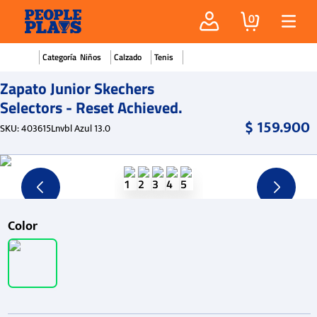
0
Niños
Calzado
Tenis
Zapato Junior Skechers
Selectors - Reset Achieved.
$
159
.
900
SKU
:
403615Lnvbl Azul 13.0
Color