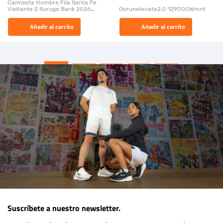
Camiseta Hombre Fila Santa Fe
Visitante 2 Suruga Bank 2026
Gorunelevate2.0 129000Wmnt
26009-03
El Rugido del Sol Naciente:
Añadir al carrito
Añadir al carrito
“Primeros para la Et...
Suscríbete a nuestro newsletter.