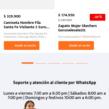
$
174
.
950
$
329
.
900
50 %
-
$
349
.
900
Camiseta Hombre Fila
Zapato Mujer Skechers
Santa Fe Visitante 2 Suruga
Gorunelevate20.
Bank 2026
Camiseta Hombre Fila Santa Fe
Visitante 2 Suruga Bank 2026
Gorunelevate2.0 129000Wmnt
26009-03
El Rugido del Sol Naciente:
Añadir al carrito
Añadir al carrito
“Primeros para la Et...
Soporte y atención al cliente por WhatsApp
Lunes a viernes: 7:30 am a 6:30 pm | Sábados: 8:00 am a
7:00 pm | Domingos y festivos 10:00 am a 6:00 pm.