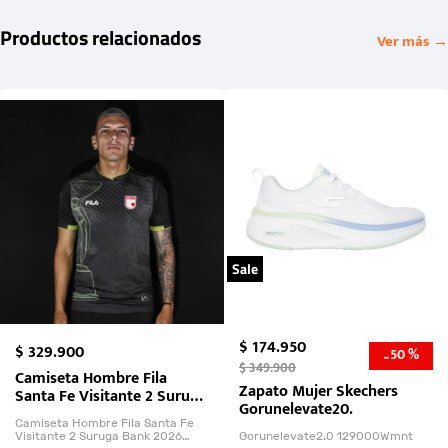
Productos relacionados
Ver más →
Sale
$
174
.
950
$
329
.
900
50 %
-
$
349
.
900
Camiseta Hombre Fila
Zapato Mujer Skechers
Santa Fe Visitante 2 Suruga
Gorunelevate20.
Bank 2026
Camiseta Hombre Fila Santa Fe
Visitante 2 Suruga Bank 2026
Gorunelevate2.0 129000Wmnt