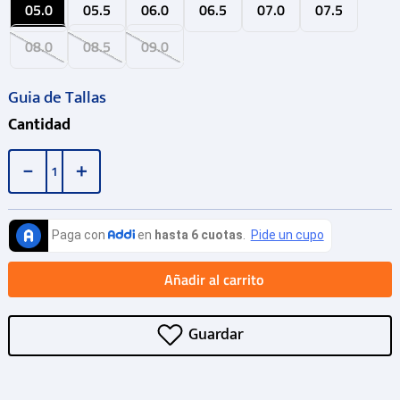
05.0
05.5
06.0
06.5
07.0
07.5
08.0
08.5
09.0
Guia de Tallas
Cantidad
－
＋
Añadir al carrito