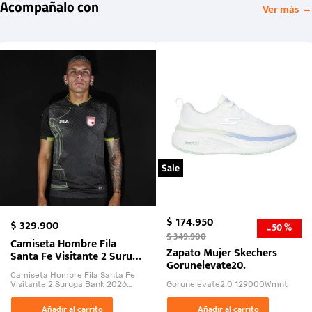
Acompañalo con
Ver más →
Sale
$
174
.
950
$
329
.
900
50 %
-
$
349
.
900
Camiseta Hombre Fila
Zapato Mujer Skechers
Santa Fe Visitante 2 Suruga
Gorunelevate20.
Bank 2026
Camiseta Hombre Fila Santa Fe
Visitante 2 Suruga Bank 2026
Gorunelevate2.0 129000Wmnt
26009-03
El Rugido del Sol Naciente:
Añadir al carrito
Añadir al carrito
“Primeros para la Et...