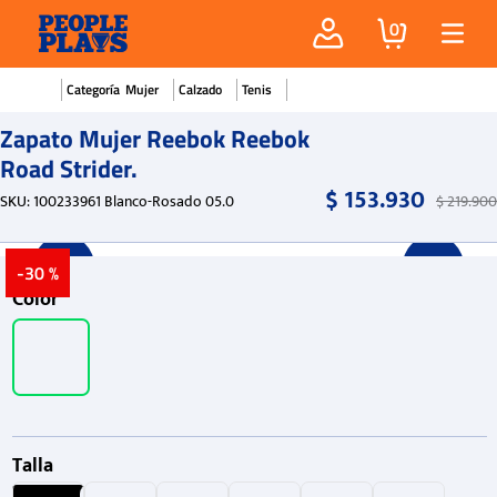
0
Mujer
Calzado
Tenis
Zapato Mujer Reebok Reebok
Road Strider.
$
153
.
930
SKU
:
100233961 Blanco-Rosado 05.0
$
219
.
900
-
30 %
Color
Talla