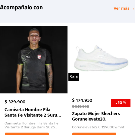
Acompañalo con
Ver más →
Sale
$
174
.
950
$
329
.
900
50 %
-
$
349
.
900
Camiseta Hombre Fila
Zapato Mujer Skechers
Santa Fe Visitante 2 Suruga
Gorunelevate20.
Bank 2026
Camiseta Hombre Fila Santa Fe
Visitante 2 Suruga Bank 2026
Gorunelevate2.0 129000Wmnt
26009-03
El Rugido del Sol Naciente: