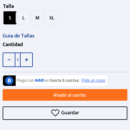
Talla
S
L
M
XL
Guia de Tallas
Cantidad
－
＋
Añadir al carrito