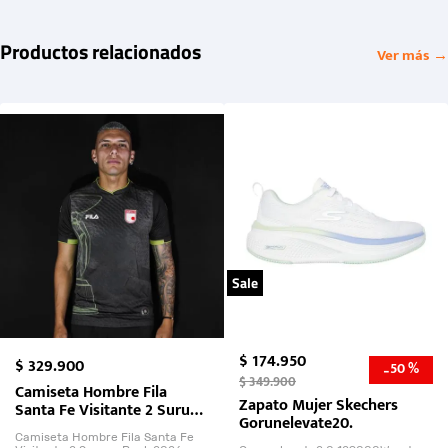
Productos relacionados
Ver más →
Sale
$
174
.
950
$
329
.
900
50 %
-
$
349
.
900
Camiseta Hombre Fila
Zapato Mujer Skechers
Santa Fe Visitante 2 Suruga
Gorunelevate20.
Bank 2026
Camiseta Hombre Fila Santa Fe