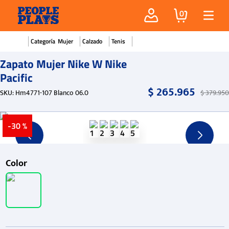
0
Mujer
Calzado
Tenis
Zapato Mujer Nike W Nike
Pacific
$
265
.
965
SKU
:
Hm4771-107 Blanco 06.0
$
379
.
950
-
30 %
Color