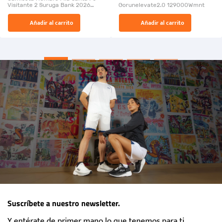
Visitante 2 Suruga Bank 2026
Gorunelevate2.0 129000Wmnt
26009-03
El Rugido del Sol Naciente:
Añadir al carrito
Añadir al carrito
“Primeros para la Et...
Suscríbete a nuestro newsletter.
Y entérate de primer mano lo que tenemos para ti