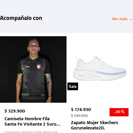
Acompañalo con
Ver más →
Sale
$
174
.
950
$
329
.
900
50 %
-
$
349
.
900
Camiseta Hombre Fila
Zapato Mujer Skechers
Santa Fe Visitante 2 Suruga
Gorunelevate20.
Bank 2026
Camiseta Hombre Fila Santa Fe