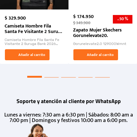
$
174
.
950
$
329
.
900
50 %
-
$
349
.
900
Camiseta Hombre Fila
Zapato Mujer Skechers
Santa Fe Visitante 2 Suruga
Gorunelevate20.
Bank 2026
Camiseta Hombre Fila Santa Fe
Visitante 2 Suruga Bank 2026
Gorunelevate2.0 129000Wmnt
26009-03
El Rugido del Sol Naciente:
Añadir al carrito
Añadir al carrito
“Primeros para la Et...
Soporte y atención al cliente por WhatsApp
Lunes a viernes: 7:30 am a 6:30 pm | Sábados: 8:00 am a
7:00 pm | Domingos y festivos 10:00 am a 6:00 pm.