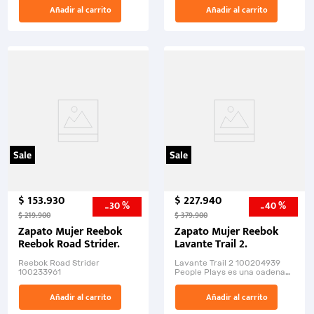
Añadir al carrito
Añadir al carrito
Sale
Sale
$
153
.
930
$
227
.
940
30 %
40 %
-
-
$
219
.
900
$
379
.
900
Zapato Mujer Reebok
Zapato Mujer Reebok
Reebok Road Strider.
Lavante Trail 2.
Reebok Road Strider
Lavante Trail 2 100204939
100233961
People Plays es una cadena
de tiendas deportivas que
ofrece una amplia variedad
Añadir al carrito
Añadir al carrito
de productos c...