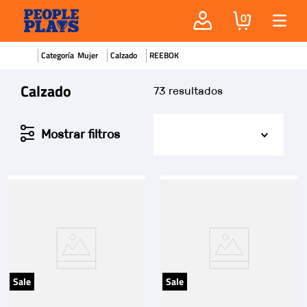
0
Mujer
Calzado
REEBOK
Calzado
73
Sale
Sale