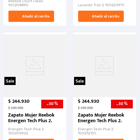
Reebok Court Clean
100208890
Lavante Trail 2 100209971
Añadir al carrito
Añadir al carrito
Sale
Sale
$
244
.
930
$
244
.
930
30 %
30 %
-
-
$
349
.
900
$
349
.
900
Zapato Mujer Reebok
Zapato Mujer Reebok
Energen Tech Plus 2.
Energen Tech Plus 2.
Energen Tech Plus 2
Energen Tech Plus 2
100209962
100212121.