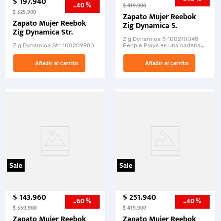
$
197
.
940
40 %
-
$
419
.
900
$
329
.
900
Zapato Mujer Reebok
Zapato Mujer Reebok
Zig Dynamica 5.
Zig Dynamica Str.
Zig Dynamica 5 100210045
Zig Dynamica Str 100209980
People Plays es una cadena
de tiendas deportivas que
ofrece una amplia variedad
Añadir al carrito
Añadir al carrito
de producto...
Sale
Sale
$
143
.
960
$
251
.
940
60 %
40 %
-
-
$
359
.
900
$
419
.
900
Zapato Mujer Reebok
Zapato Mujer Reebok