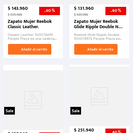
$
143
.
960
$
131
.
960
60 %
60 %
-
-
$
359
.
900
$
329
.
900
Zapato Mujer Reebok
Zapato Mujer Reebok
Classic Leather.
Glide Ripple Double Ng-
Bl.
Classic Leather 100074619
Reebok Glide Ripple Double
People Plays es una cadena
100074572 People Plays es
de tiendas deportivas que
una cadena de tiendas
ofrece una amplia variedad
deportivas que ofrece una
Añadir al carrito
Añadir al carrito
de productos c...
amplia variedad de ...
Sale
Sale
$
251
.
940
40 %
-