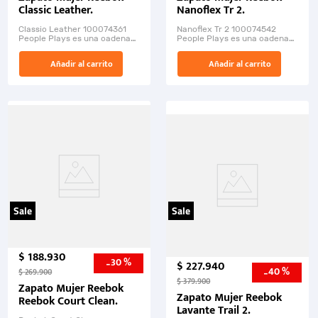
Classic Leather.
Nanoflex Tr 2.
Classic Leather 100074361
Nanoflex Tr 2 100074542
People Plays es una cadena
People Plays es una cadena
de tiendas deportivas que
de tiendas deportivas que
ofrece una amplia variedad
ofrece una amplia variedad
Añadir al carrito
Añadir al carrito
de productos c...
de productos com...
Sale
Sale
$
188
.
930
30 %
-
$
227
.
940
40 %
-
$
269
.
900
$
379
.
900
Zapato Mujer Reebok
Zapato Mujer Reebok
Reebok Court Clean.
Lavante Trail 2.