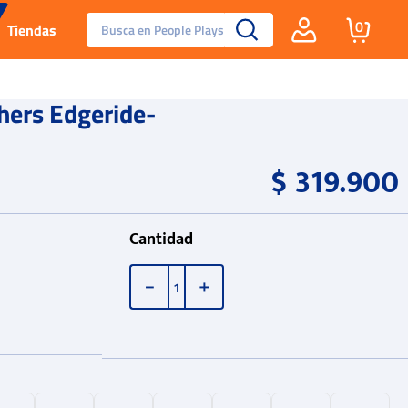
Busca en People Plays
0
Tiendas
Santa Fe
hers Edgeride-
Guayos
$
319
.
900
Tenis
Cantidad
Reebok Fashion
－
＋