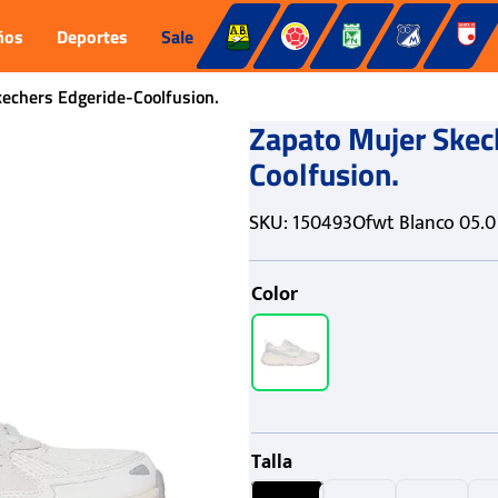
ños
Deportes
Sale
echers Edgeride-Coolfusion.
Zapato Mujer Skec
Coolfusion.
SKU
:
150493Ofwt Blanco 05.0
Color
Talla