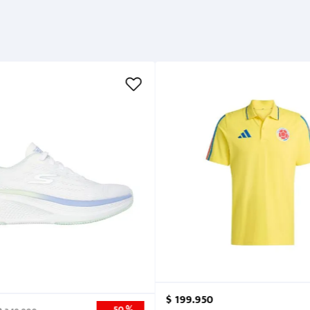
Garantía
Métodos de pago
Cuidados
$
199
.
950
50 %