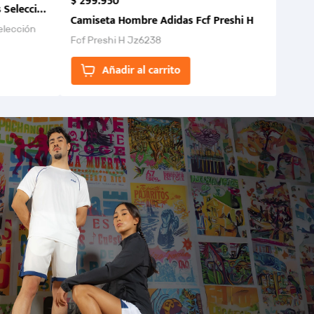
$
299
.
950
 Selección Colombia FCF 2026.
Camiseta Hombre Adidas Fcf Preshi H
elección
Fcf Preshi H Jz6238
ones para
Añadir al carrito