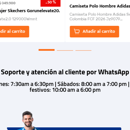
50 %
-
$
349
.
900
nk 2026
Camiseta Polo Hombre Adidas
jer Skechers Gorunelevate20.
Camiseta Polo Hombre Adidas S
ate2.0 129000Wmnt
Colombia FCF 2026 Jz9079
Camiseta polo con cierre de bot
un estilo de...
dir al carrito
Añadir al carrito
Soporte y atención al cliente por WhatsApp
rnes: 7:30am a 6:30pm | Sábados: 8:00 am a 7:00 pm 
festivos: 10:00 am a 6:00 pm