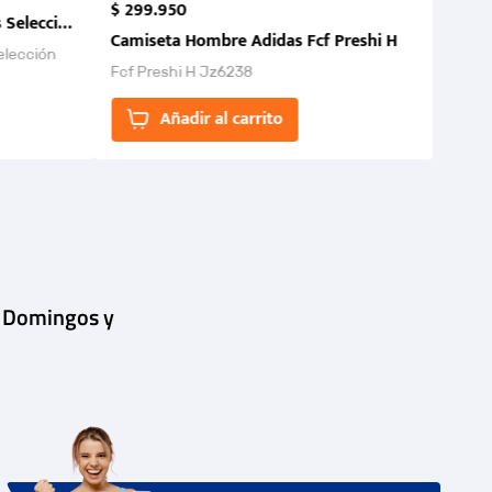
$
299
.
950
 Selección Colombia FCF 2026.
Camiseta Hombre Adidas Fcf Preshi H
elección
Fcf Preshi H Jz6238
ones para
Añadir al carrito
| Domingos y