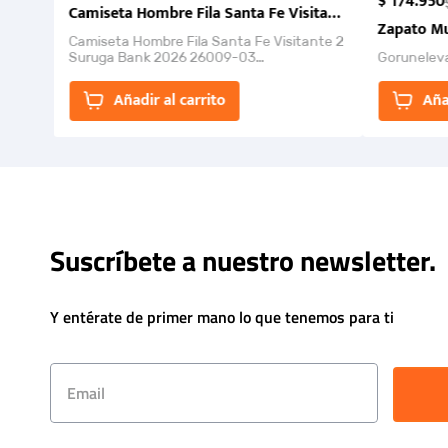
$
174
.
950
Camiseta Hombre Fila Santa Fe Visitante 2 Suruga Ba
Zapato Mu
Camiseta Hombre Fila Santa Fe Visitante 2
Suruga Bank 2026 26009-03
Gorunelev
El Rugido del Sol Naciente: “Primeros para
la Et...
Añadir al carrito
Aña
Suscríbete a nuestro newsletter.
Y entérate de primer mano lo que tenemos para ti