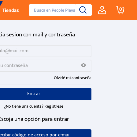
Busca en People Plays
0
Tiendas
Santa Fe
cia sesion con mail y contraseña
Guayos
Tenis
Olvidé mi contraseña
Reebok Fashion
Entrar
¿No tiene una cuenta? Regístrese
Escoja una opción para entrar
ecibir código de acceso por e-mail