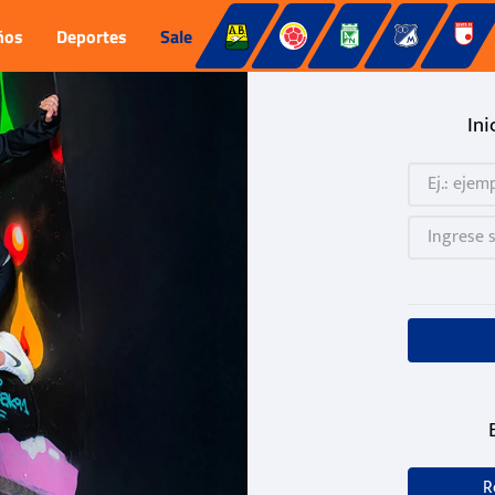
ños
Deportes
Sale
Ini
R