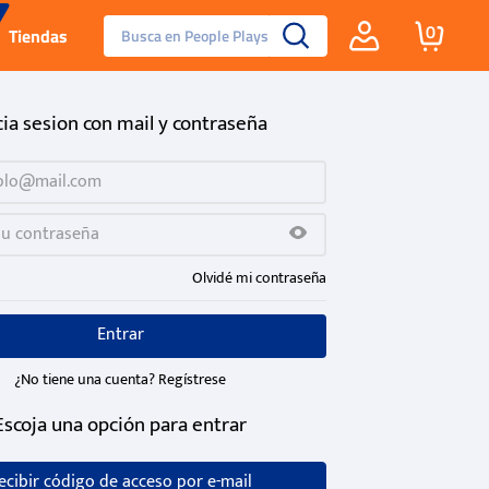
Busca en People Plays
0
Tiendas
Santa Fe
cia sesion con mail y contraseña
Guayos
Tenis
Olvidé mi contraseña
Reebok Fashion
Entrar
¿No tiene una cuenta? Regístrese
Escoja una opción para entrar
ecibir código de acceso por e-mail