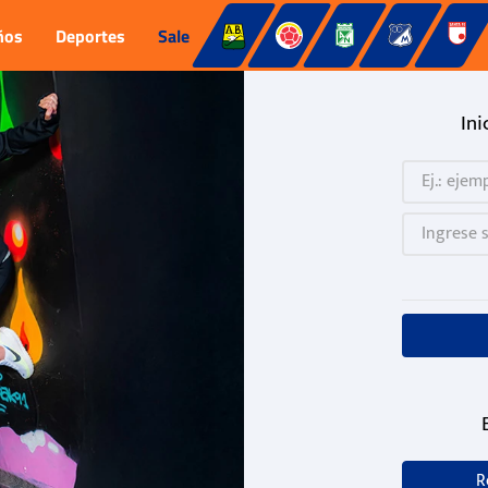
ños
Deportes
Sale
Ini
R