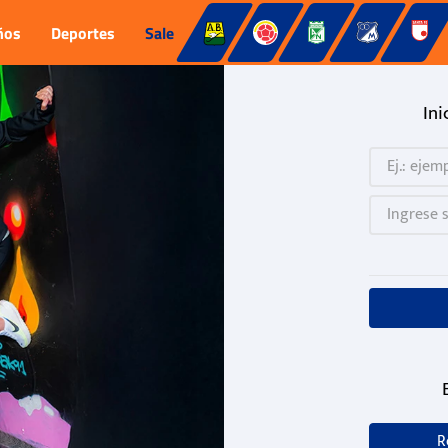
ños
Deportes
Sale
Ini
R