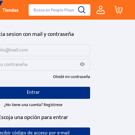
Busca en People Plays
0
Tiendas
Santa Fe
cia sesion con mail y contraseña
Guayos
Tenis
Olvidé mi contraseña
Reebok Fashion
Entrar
¿No tiene una cuenta? Regístrese
Escoja una opción para entrar
ecibir código de acceso por e-mail