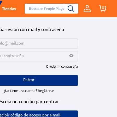
Busca en People Plays
0
Tiendas
Santa Fe
cia sesion con mail y contraseña
Guayos
Tenis
Olvidé mi contraseña
Reebok Fashion
Entrar
¿No tiene una cuenta? Regístrese
Escoja una opción para entrar
ecibir código de acceso por e-mail