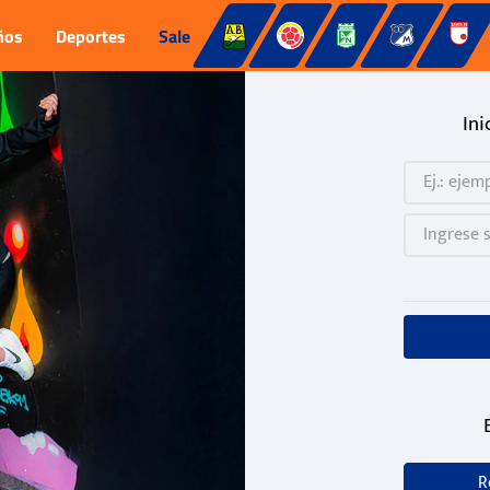
ños
Deportes
Sale
Ini
R