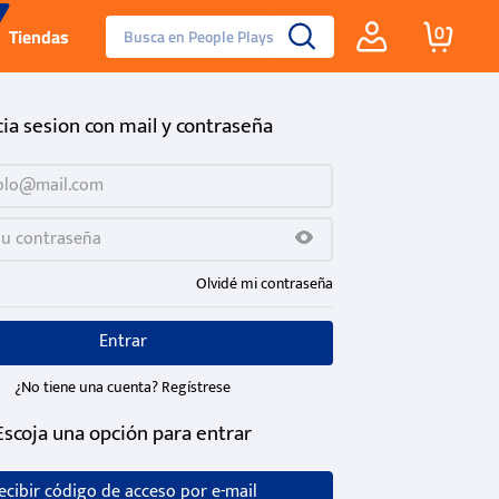
Busca en People Plays
0
Tiendas
Santa Fe
cia sesion con mail y contraseña
Guayos
Tenis
Olvidé mi contraseña
Reebok Fashion
Entrar
¿No tiene una cuenta? Regístrese
Escoja una opción para entrar
ecibir código de acceso por e-mail