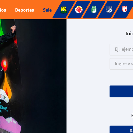
ños
Deportes
Sale
Ini
R