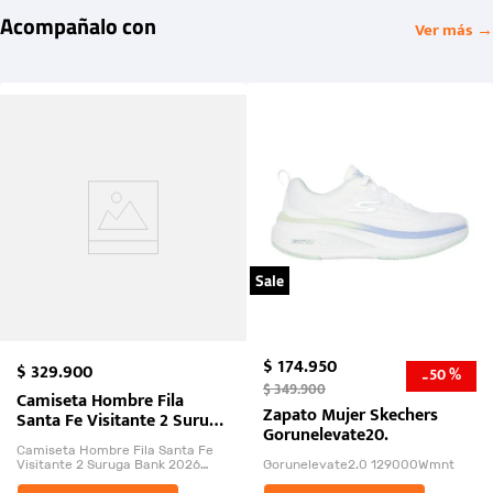
Acompañalo con
Ver más →
Sale
$
174
.
950
$
329
.
900
50 %
-
$
349
.
900
Camiseta Hombre Fila
Zapato Mujer Skechers
Santa Fe Visitante 2 Suruga
Gorunelevate20.
Bank 2026
Camiseta Hombre Fila Santa Fe
Visitante 2 Suruga Bank 2026
Gorunelevate2.0 129000Wmnt
26009-03
El Rugido del Sol Naciente: