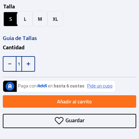
Talla
S
L
M
XL
Guia de Tallas
Cantidad
－
＋
Añadir al carrito