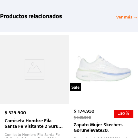
Productos relacionados
Ver más →
Sale
$
174
.
950
$
329
.
900
50 %
-
$
349
.
900
Camiseta Hombre Fila
Zapato Mujer Skechers
Santa Fe Visitante 2 Suruga
Gorunelevate20.
Bank 2026
Camiseta Hombre Fila Santa Fe