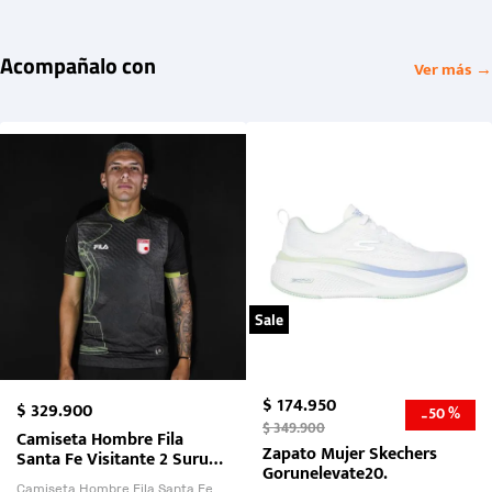
Acompañalo con
Ver más →
Sale
$
174
.
950
$
329
.
900
50 %
-
$
349
.
900
Camiseta Hombre Fila
Zapato Mujer Skechers
Santa Fe Visitante 2 Suruga
Gorunelevate20.
Bank 2026
Camiseta Hombre Fila Santa Fe