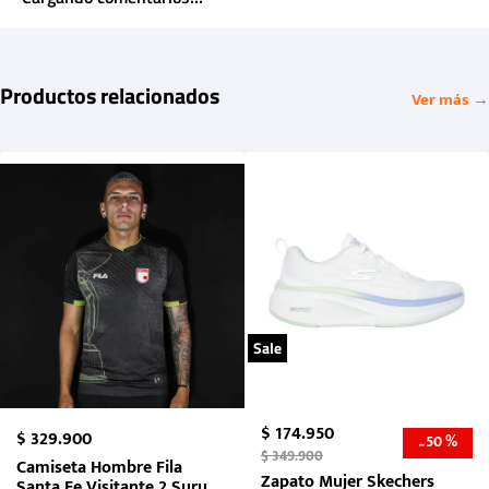
Productos relacionados
Ver más →
Sale
$
174
.
950
$
329
.
900
50 %
-
$
349
.
900
Camiseta Hombre Fila
Zapato Mujer Skechers
Santa Fe Visitante 2 Suruga