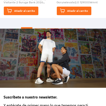
Visitante 2 Suruga Bank 2026
Gorunelevate2.0 129000Wmnt
26009-03
El Rugido del Sol Naciente:
Añadir al carrito
Añadir al carrito
“Primeros para la Et...
Suscríbete a nuestro newsletter.
Y entérate de primer mano lo que tenemos para ti